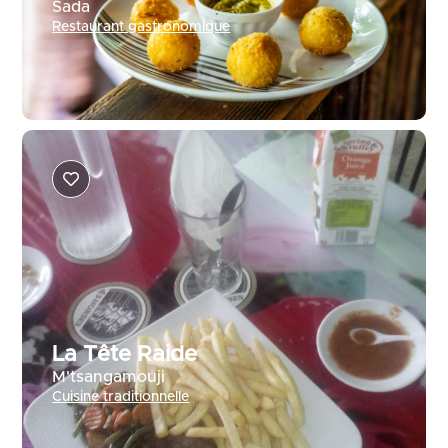
Sada
Restaurant gastronomique
La Tête Raide
M'tsangamouji
Cuisine traditionnelle