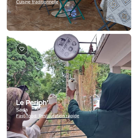
Cuisine traditionnelle
Le Periph’
Sada
Fast-food
,
Restauration rapide