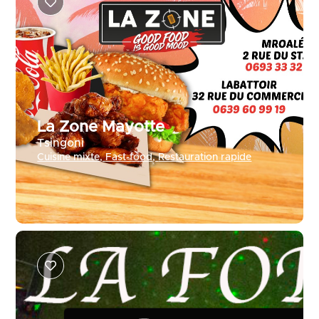
La Zone Mayotte
Tsingoni
Cuisine mixte
,
Fast-food
,
Restauration rapide