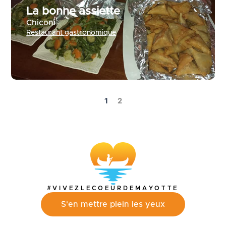
La bonne assiette
Chiconi
Restaurant gastronomique
1
2
#VIVEZLECOEURDEMAYOTTE
S'en mettre plein les yeux