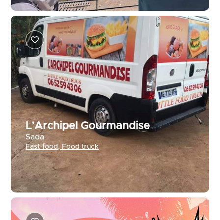
L’Archipel Gourmandise
Sada
Fast-food
,
Food truck