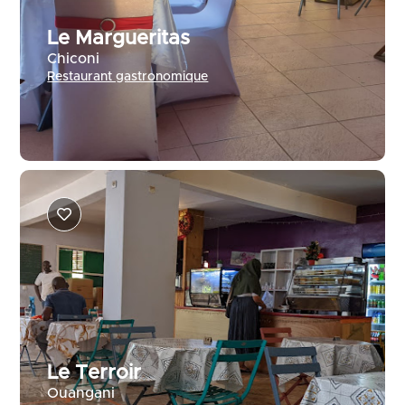
Le Margueritas
Chiconi
Restaurant gastronomique
Le Terroir
Ouangani