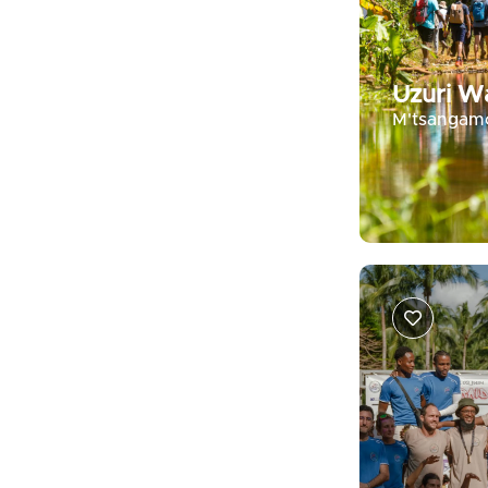
Uzuri 
M'tsangamo