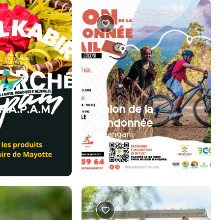
P.A.P.A.M
Salon de la
randonnée
Ouangani