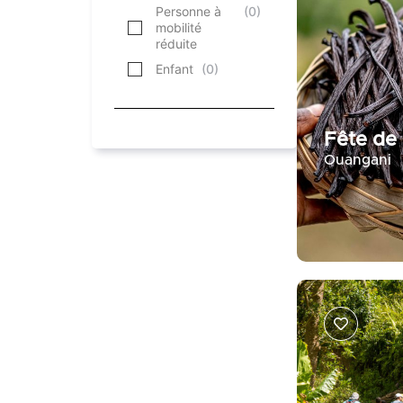
Personne à
(
0
)
mobilité
réduite
Enfant
(
0
)
Fête de 
Ouangani