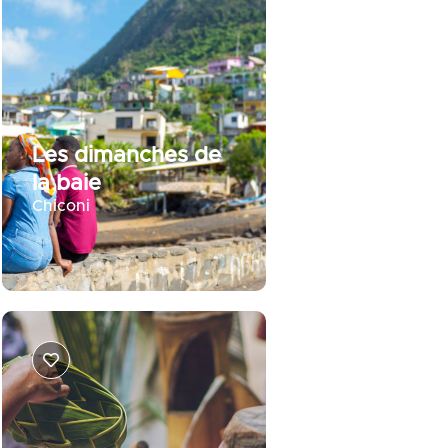
Les dimanches de
la baie
Chiconi