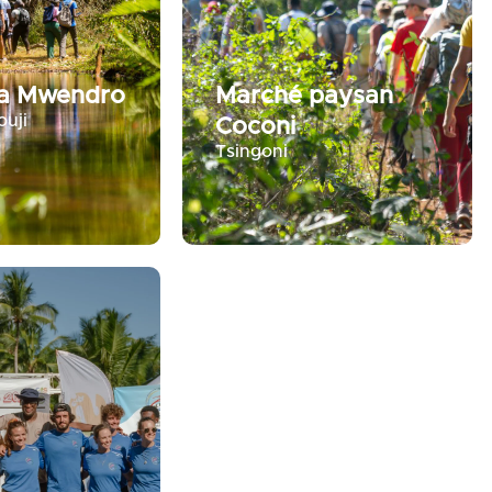
Wa Mwendro
Marché paysan
uji
Coconi
Tsingoni