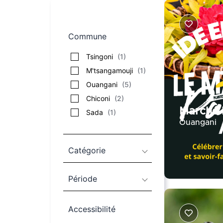
Commune
Tsingoni
(
1
)
M'tsangamouji
(
1
)
Ouangani
(
5
)
Chiconi
(
2
)
Marché 
Sada
(
1
)
Ouangani
Catégorie
Période
Accessibilité