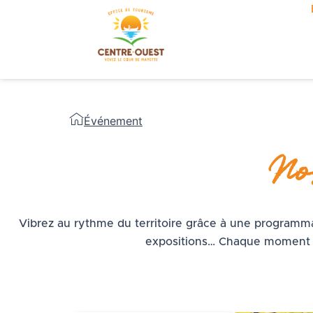
Aller
au
contenu
Événement
No
Vibrez au rythme du territoire grâce à une programmat
expositions… Chaque moment es