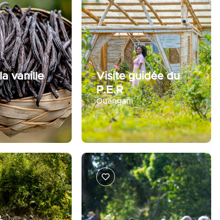
la vanille
Visite guidée du
P.E.R
Ouangani