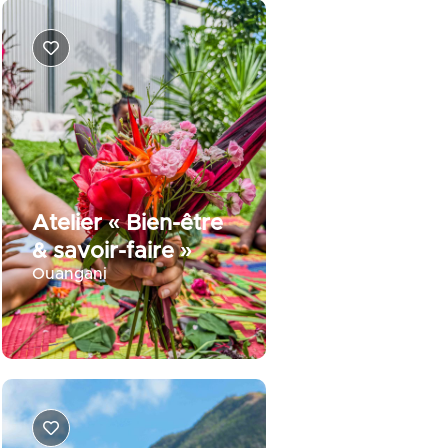
Atelier « Bien-être
& savoir-faire »
Ouangani