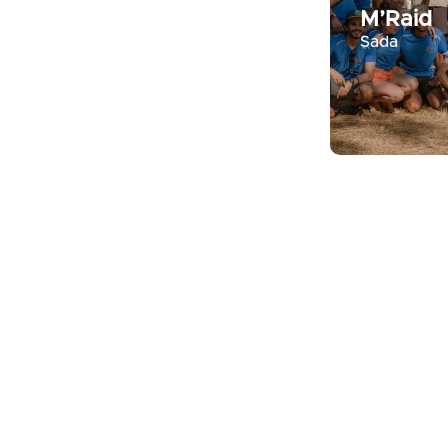
M’Raid
Sada