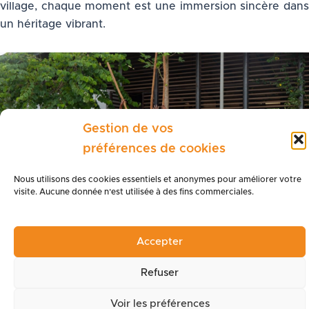
village, chaque moment est une immersion sincère dans
un héritage vibrant.
Gestion de vos
préférences de cookies
Nous utilisons des cookies essentiels et anonymes pour améliorer votre
visite. Aucune donnée n’est utilisée à des fins commerciales.
Découvrir la culture
Accepter
Refuser
Parcs & jardins
Voir les préférences