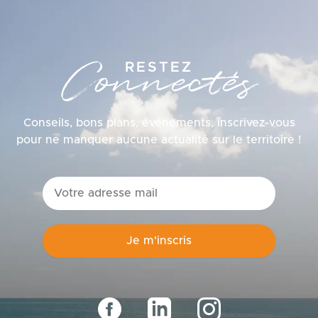
Connectés
RESTEZ
Conseils, bons plans, événements, inscrivez-vous
pour ne manquer aucune actualité sur le territoire !
email
Je m'inscris