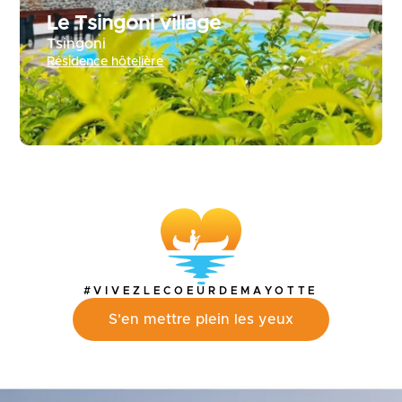
Le Tsingoni village
Tsingoni
Résidence hôtelière
#VIVEZLECOEURDEMAYOTTE
S'en mettre plein les yeux