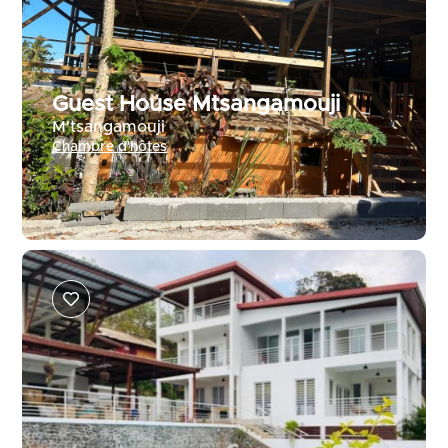
Guest House Mtsangamouji
M'tsangamouji
Chambre d'hôtes