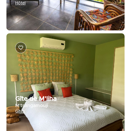
Hôtel
Gîte de M’liha
M'tsangamouji
Gîtes