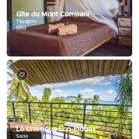
Gîte du Mont Combani
Tsingoni
Gîtes
Le Chissioua Eco-lodges
Sada