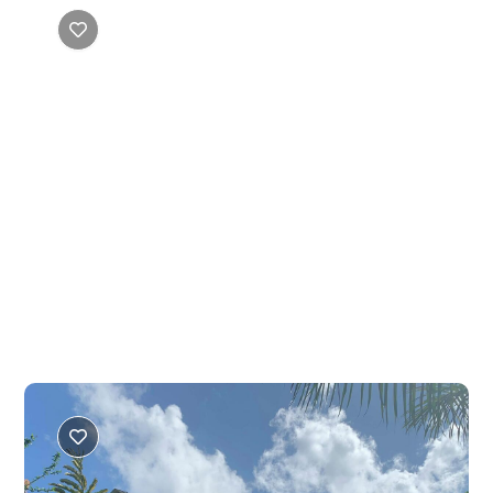
Momoni gîte
Sada
Gîtes