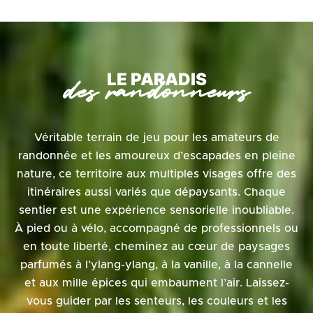
LE PARADIS
des randonneurs
Véritable terrain de jeu pour les amateurs de
randonnée et les amoureux d’escapades en pleine
nature, ce territoire aux multiples visages offre des
itinéraires aussi variés que dépaysants. Chaque
sentier est une expérience sensorielle inoubliable.
À pied ou à vélo, accompagné de professionnels ou
en toute liberté, cheminez au cœur de paysages
parfumés à l’ylang-ylang, à la vanille, à la cannelle
et aux mille épices qui embaument l’air. Laissez-
vous guider par les senteurs, les couleurs et les