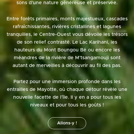
sons d’une nature généreuse et préservée.
Entre forêts primaires, monts majestueux, cascades
rafraîchissantes, rivières cristallines et lagunes
tranquilles, le Centre-Ouest vous dévoile les trésors
de son relief contrasté. Le Lac Karihani, les
hauteurs du Mont Boungou Bé ou encore les
méandres de la rivière de M’tsangamouji sont
autant de merveilles à découvrir au fil des pas.
Partez pour une immersion profonde dans les
entrailles de Mayotte, où chaque détour révèle une
nouvelle facette de l’île. Il y en a pour tous les
niveaux et pour tous les goûts !
Allons-y !