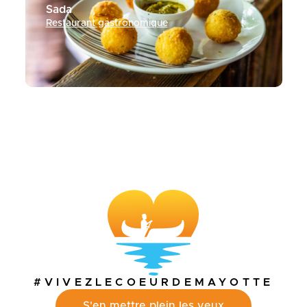
Sada
Restaurant gastronomique
#VIVEZLECOEURDEMAYOTTE
S'en mettre plein les yeux