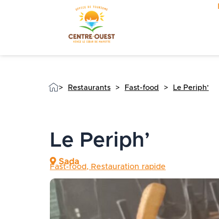
Aller
au
contenu
>
Restaurants
>
Fast-food
>
Le Periph’
Le Periph’
Sada
Fast-food
,
Restauration rapide