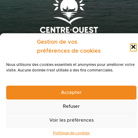
Gestion de vos
préférences de cookies
Galerie de photos
Nos brochures
Nous utilisons des cookies essentiels et anonymes pour améliorer votre
Boutique du terroir
Espace presse
visite. Aucune donnée n’est utilisée à des fins commerciales.
Politique de cookies
Politique de confidentialité
Accepter
Mentions légales
WEBSITE :
KANNEL.IO
— ©
2026
Refuser
Voir les préférences
Politique de cookies