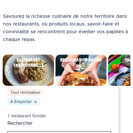
Savourez la richesse culinaire de notre territoire dans
nos restaurants, où produits locaux, savoir-faire et
convivialité se rencontrent pour éveiller vos papilles à
chaque repas.
Restaurant
Restauration rapide
Tra
traditionnelle
Tout réinitialiser
×
A Emporter
1
restaurant fonder
Rechercher