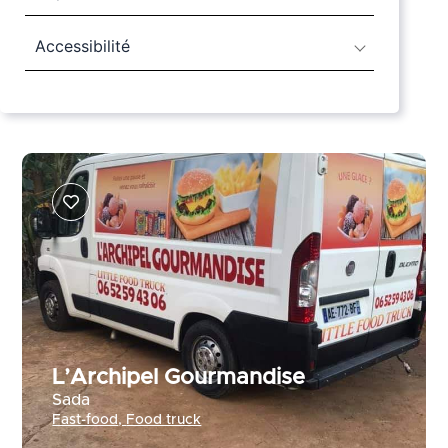
Accessibilité
L’Archipel Gourmandise
Sada
Fast-food
,
Food truck