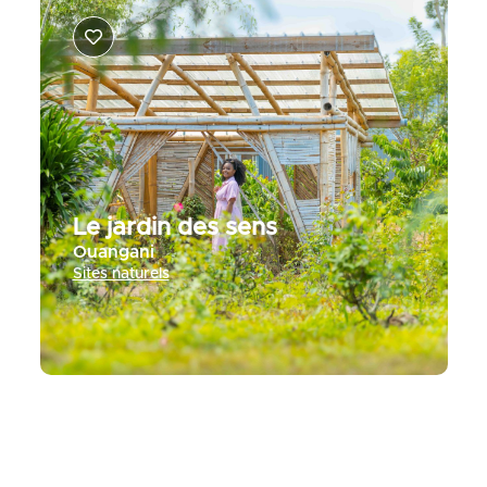
Le jardin des sens
Ouangani
Sites naturels