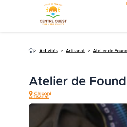
Aller
au
contenu
>
Activités
>
Artisanat
>
Atelier de Found
Atelier de Found
Chiconi
Artisanat